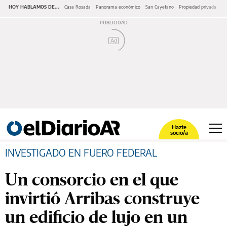
HOY HABLAMOS DE...
Casa Rosada
Panorama económico
San Cayetano
Propiedad privada
Re
Ad
Hazte
socio/a
INVESTIGADO EN FUERO FEDERAL
Un consorcio en el que
invirtió Arribas construye
un edificio de lujo en un