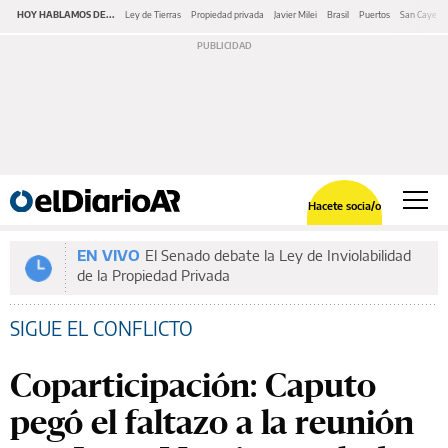
HOY HABLAMOS DE...
Ley de Tierras
Propiedad privada
Javier Milei
Brasil
Puertos
San Cayeta
Hacete socia/o
EN VIVO
El Senado debate la Ley de Inviolabilidad
de la Propiedad Privada
SIGUE EL CONFLICTO
Coparticipación: Caputo
pegó el faltazo a la reunión