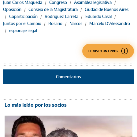
Juan Carlos Maqueda
/
Congreso
/
Asamblea legislativa
/
Oposición
/
Consejo de la Magistratura
/
Ciudad de Buenos Aires
/
Coparticipación
/
Rodriguez Larreta
/
Eduardo Casal
/
Juntos por el Cambio
/
Rosario
/
Narcos
/
Marcelo D'Alessandro
/
espionaje ilegal
HE VISTO UN ERROR
Comentarios
Lo más leído por los socios