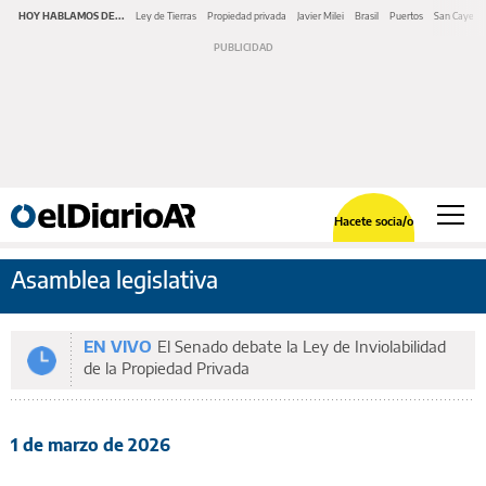
HOY HABLAMOS DE...
Ley de Tierras
Propiedad privada
Javier Milei
Brasil
Puertos
San Cayeta
Hacete socia/o
Asamblea legislativa
EN VIVO
El Senado debate la Ley de Inviolabilidad
de la Propiedad Privada
1 de marzo de 2026