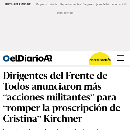
HOY HABLAMOS DE...
Propiedad privada
Represión frente al Congreso
Javier Milei
Jefes del PAMI
Hacete socia/o
Dirigentes del Frente de
Todos anunciaron más
“acciones militantes” para
“romper la proscripción de
Cristina” Kirchner