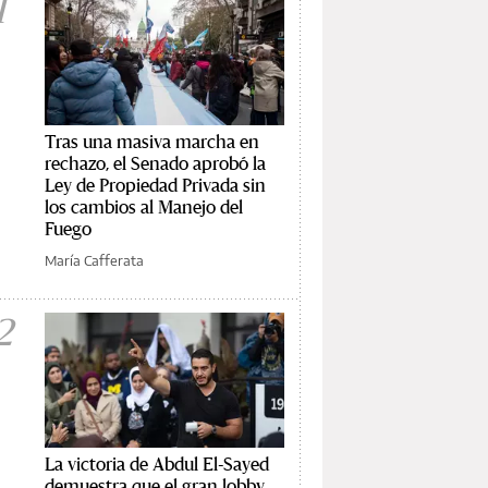
1
Tras una masiva marcha en
rechazo, el Senado aprobó la
Ley de Propiedad Privada sin
los cambios al Manejo del
Fuego
María Cafferata
2
La victoria de Abdul El-Sayed
demuestra que el gran lobby