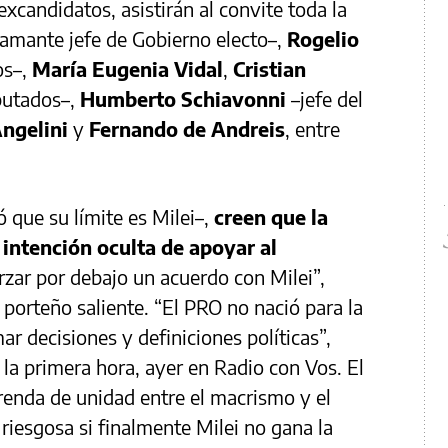
xcandidatos, asistirán al convite toda la
amante jefe de Gobierno electo–,
Rogelio
os–,
María Eugenia Vidal
,
Cristian
putados–,
Humberto Schiavonni
–jefe del
ngelini
y
Fernando de Andreis
, entre
 que su límite es Milei–,
creen que la
intención oculta de apoyar al
rzar por debajo un acuerdo con Milei”,
e porteño saliente. “El PRO no nació para la
ar decisiones y definiciones políticas”,
 la primera hora, ayer en Radio con Vos. El
prenda de unidad entre el macrismo y el
 riesgosa si finalmente Milei no gana la