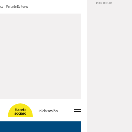
ta
Feria de Editores
Hacete
Iniciá sesión
socia/o