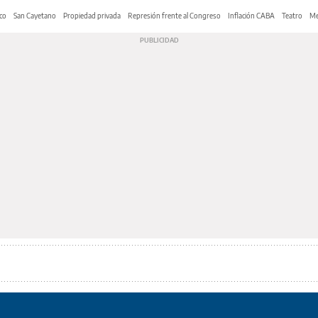
co
San Cayetano
Propiedad privada
Represión frente al Congreso
Inflación CABA
Teatro
Me