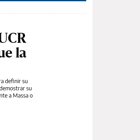
a UCR
ue la
a definir su
a demostrar su
ente a Massa o