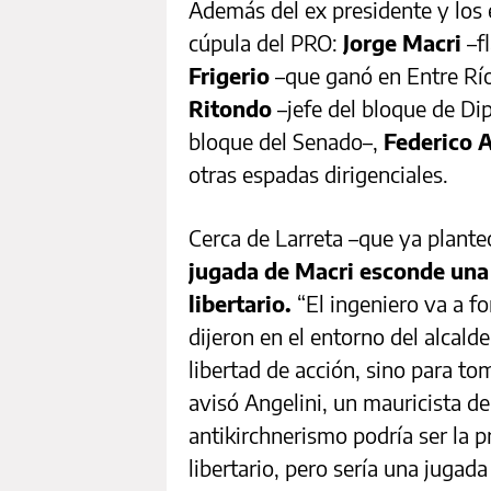
Además del ex presidente y los e
cúpula del PRO:
Jorge Macri
–fl
Frigerio
–que ganó en Entre Rí
Ritondo
–jefe del bloque de Di
bloque del Senado–,
Federico A
otras espadas dirigenciales.
Cerca de Larreta –que ya planteó
jugada de Macri esconde una 
libertario.
“El ingeniero va a fo
dijeron en el entorno del alcald
libertad de acción, sino para tom
avisó Angelini, un mauricista de
antikirchnerismo podría ser la 
libertario, pero sería una jugada