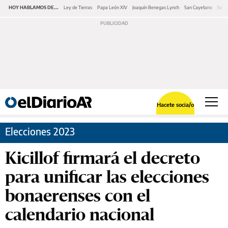
HOY HABLAMOS DE...
Ley de Tierras
Papa León XIV
Joaquín Benegas Lynch
San Cayetano
Swap
Hacete socia/o
Elecciones 2023
Kicillof firmará el decreto
para unificar las elecciones
bonaerenses con el
calendario nacional