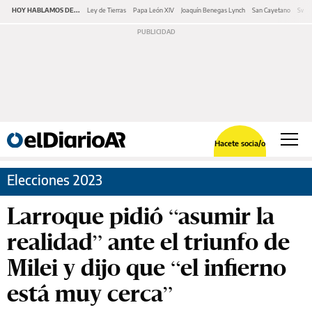
HOY HABLAMOS DE...
Ley de Tierras
Papa León XIV
Joaquín Benegas Lynch
San Cayetano
Swap
Hacete socia/o
Elecciones 2023
Larroque pidió “asumir la
realidad” ante el triunfo de
Milei y dijo que “el infierno
está muy cerca”