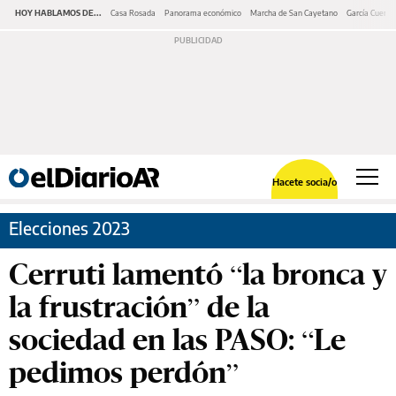
HOY HABLAMOS DE...
Casa Rosada
Panorama económico
Marcha de San Cayetano
García Cuerva
Hacete socia/o
Elecciones 2023
Cerruti lamentó “la bronca y
la frustración” de la
sociedad en las PASO: “Le
pedimos perdón”