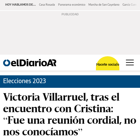
HOY HABLAMOS DE...
Casa Rosada
Panorama económico
Marcha de San Cayetano
García Cuerva
Hacete socia/o
Elecciones 2023
Victoria Villarruel, tras el
encuentro con Cristina:
“Fue una reunión cordial, no
nos conocíamos”