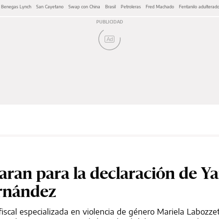
n Benegas Lynch
San Cayetano
Swap con China
Brasil
Petroleras
Fred Machado
Fentanilo adulterad
Ad
paran para la declaración de Y
ernández
 fiscal especializada en violencia de género Mariela Labozze