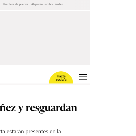
o
Prácticos de puertos
Alejandro Sarubbi Benítez
Hazte
socio/a
añez y resguardan
tta estarán presentes en la