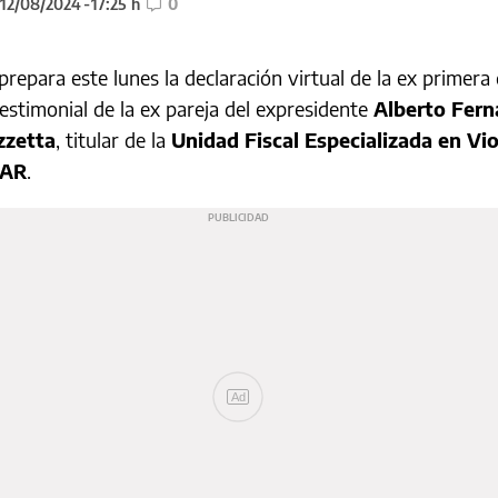
 12/08/2024
17:25 h
0
prepara este lunes la declaración virtual de la ex primer
testimonial de la ex pareja del expresidente
Alberto Fer
zzetta
, titular de la
Unidad Fiscal Especializada en Vio
oAR
.
Ad