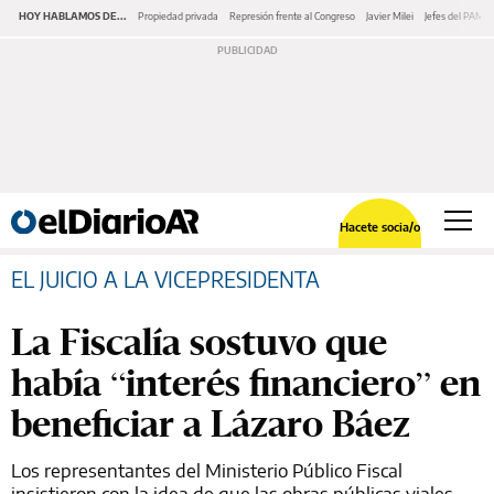
HOY HABLAMOS DE...
Propiedad privada
Represión frente al Congreso
Javier Milei
Jefes del PAMI
Hacete socia/o
EL JUICIO A LA VICEPRESIDENTA
La Fiscalía sostuvo que
había “interés financiero” en
beneficiar a Lázaro Báez
Los representantes del Ministerio Público Fiscal
insistieron con la idea de que las obras públicas viales