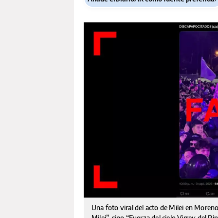
Una foto viral del acto de Milei en Moreno
Milei”, sino “Fuerza del cielo Virrey del Pi