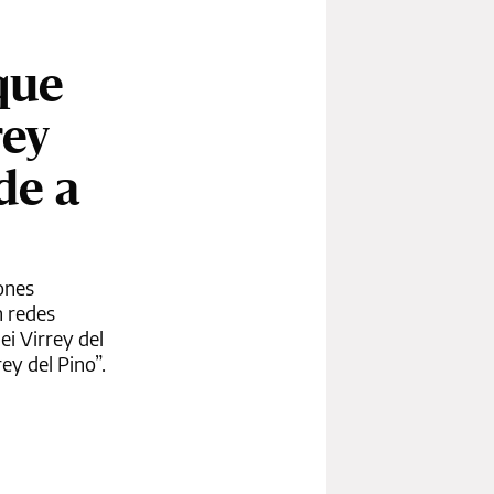
que
rey
de a
iones
n redes
ei Virrey del
rey del Pino”.