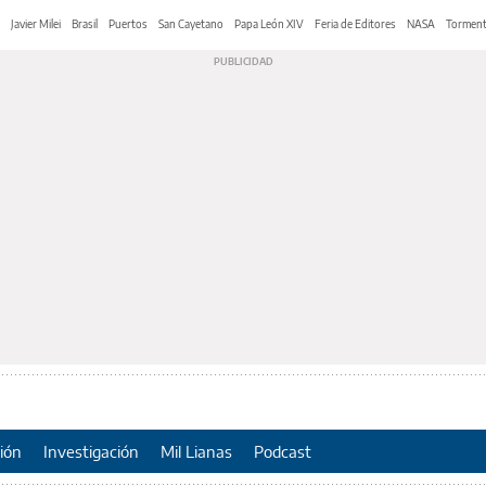
Javier Milei
Brasil
Puertos
San Cayetano
Papa León XIV
Feria de Editores
NASA
Tormen
ión
Investigación
Mil Lianas
Podcast