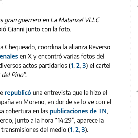
”
.
 gran guerrero en La Matanza! VLLC
bió Gianni junto con la foto.
a Chequeado, coordina la alianza Reverso
enales
en X y encontró varias fotos del
versos actos partidarios (
1
,
2
,
3
) el cartel
 del Pino”
.
ue
republicó
una entrevista que le hizo el
ampaña en Moreno, en donde se lo ve con el
sa cobertura en las
publicaciones de TN
,
erdo, junto a la hora “14:29”, aparece la
s transmisiones del medio (
1
,
2
,
3
).