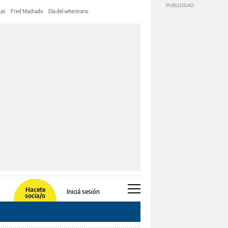
tas
Fred Machado
Día del veterinario
Hacete
Iniciá sesión
socia/o