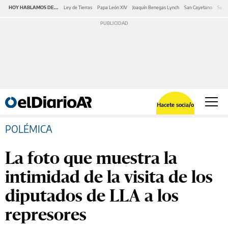
HOY HABLAMOS DE...
Ley de Tierras
Papa León XIV
Joaquín Benegas Lynch
San Cayetano
Swap
Hacete socia/o
POLÉMICA
La foto que muestra la
intimidad de la visita de los
diputados de LLA a los
represores