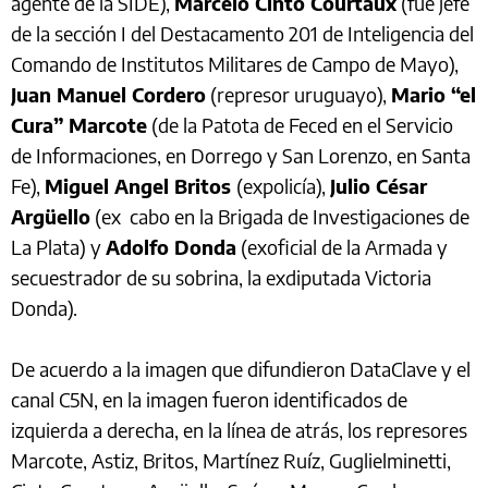
agente de la SIDE),
Marcelo Cinto Courtaux
(fue jefe
de la sección I del Destacamento 201 de Inteligencia del
Comando de Institutos Militares de Campo de Mayo),
Juan Manuel Cordero
(represor uruguayo),
Mario “el
Cura” Marcote
(de la Patota de Feced en el Servicio
de Informaciones, en Dorrego y San Lorenzo, en Santa
Fe),
Miguel Angel Britos
(expolicía),
Julio César
Argüello
(ex cabo en la Brigada de Investigaciones de
La Plata) y
Adolfo Donda
(exoficial de la Armada y
secuestrador de su sobrina, la exdiputada Victoria
Donda).
De acuerdo a la imagen que difundieron DataClave y el
canal C5N, en la imagen fueron identificados de
izquierda a derecha, en la línea de atrás, los represores
Marcote, Astiz, Britos, Martínez Ruíz, Guglielminetti,