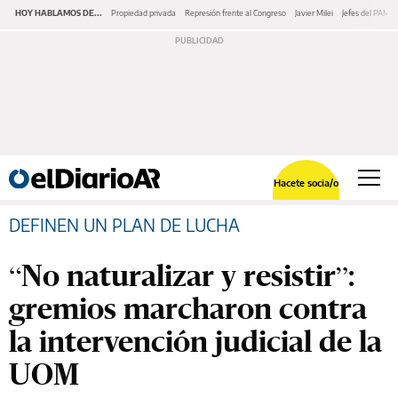
HOY HABLAMOS DE...
Propiedad privada
Represión frente al Congreso
Javier Milei
Jefes del PAMI
Hacete socia/o
DEFINEN UN PLAN DE LUCHA
“No naturalizar y resistir”:
gremios marcharon contra
la intervención judicial de la
UOM