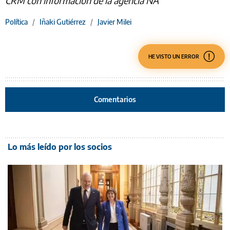
CRM con información de la agencia NA
Política
/
Iñaki Gutiérrez
/
Javier Milei
HE VISTO UN ERROR
Comentarios
Lo más leído por los socios