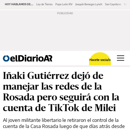
HOY HABLAMOS DE...
Ley de Tierras
Papa León XIV
Joaquín Benegas Lynch
San Cayetano
Swap
Hacete socia/o
Iñaki Gutiérrez dejó de
manejar las redes de la
Rosada pero seguirá con la
cuenta de TikTok de Milei
Al joven militante libertario le retiraron el control de la
cuenta de la Casa Rosada luego de que días atrás desde