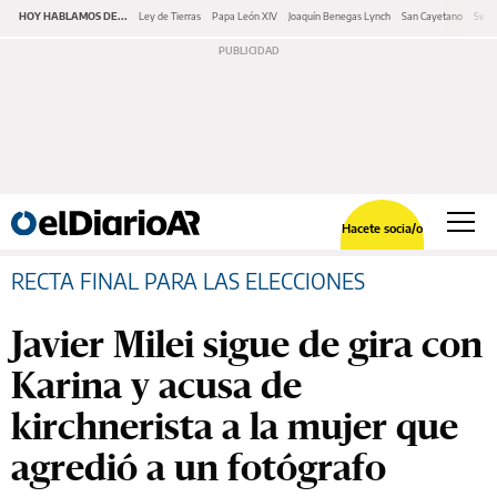
HOY HABLAMOS DE...
Ley de Tierras
Papa León XIV
Joaquín Benegas Lynch
San Cayetano
Swap
Hacete socia/o
RECTA FINAL PARA LAS ELECCIONES
Javier Milei sigue de gira con
Karina y acusa de
kirchnerista a la mujer que
agredió a un fotógrafo