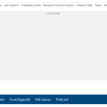
co
San Cayetano
Propiedad privada
Represión frente al Congreso
Inflación CABA
Teatro
Me
ión
Investigación
Mil Lianas
Podcast