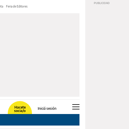
ta
Feria de Editores
Hacete
Iniciá sesión
socia/o