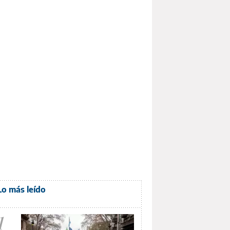
Lo más leído
1