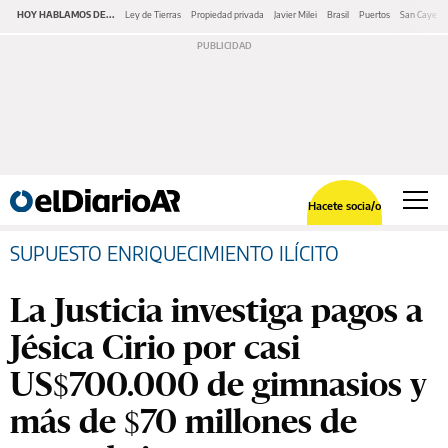
HOY HABLAMOS DE...
Ley de Tierras
Propiedad privada
Javier Milei
Brasil
Puertos
San Cayeta
Hacete socia/o
SUPUESTO ENRIQUECIMIENTO ILÍCITO
La Justicia investiga pagos a
Jésica Cirio por casi
US$700.000 de gimnasios y
más de $70 millones de