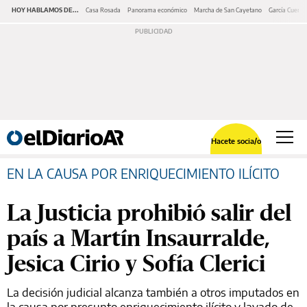
HOY HABLAMOS DE...
Casa Rosada
Panorama económico
Marcha de San Cayetano
García Cuerva
Hacete socia/o
EN LA CAUSA POR ENRIQUECIMIENTO ILÍCITO
La Justicia prohibió salir del
país a Martín Insaurralde,
Jesica Cirio y Sofía Clerici
La decisión judicial alcanza también a otros imputados en
la causa por presunto enriquecimiento ilícito y lavado de