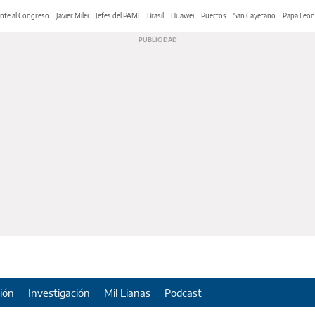
nte al Congreso
Javier Milei
Jefes del PAMI
Brasil
Huawei
Puertos
San Cayetano
Papa León
ión
Investigación
Mil Lianas
Podcast