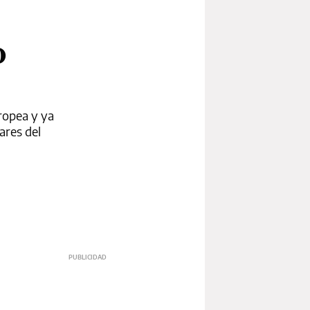
o
ropea y ya
ares del