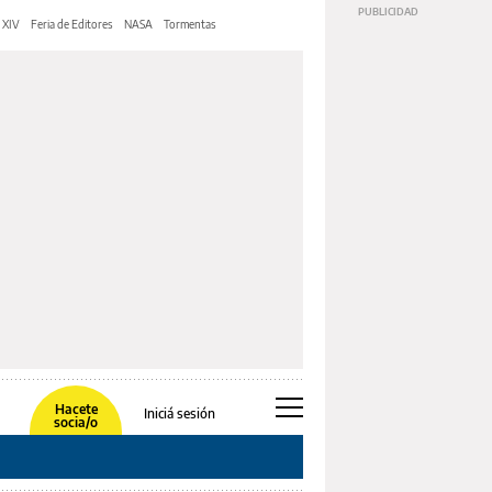
 XIV
Feria de Editores
NASA
Tormentas
Hacete
Iniciá sesión
socia/o