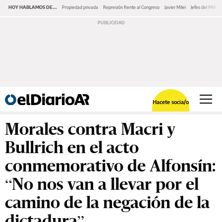
HOY HABLAMOS DE...
Propiedad privada
Represión frente al Congreso
Javier Milei
Jefes del PAMI
Hacete socia/o
Morales contra Macri y
Bullrich en el acto
conmemorativo de Alfonsín:
“No nos van a llevar por el
camino de la negación de la
dictadura”