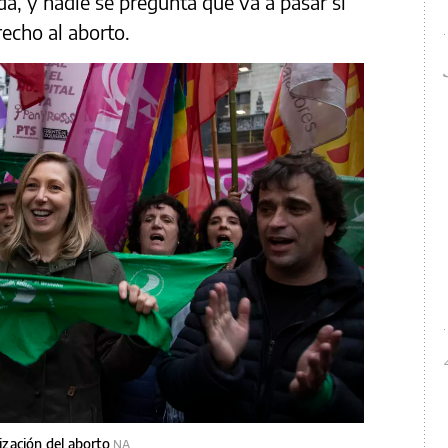
ada, y nadie se pregunta qué va a pasar si
recho al aborto.
ización del aborto
NA