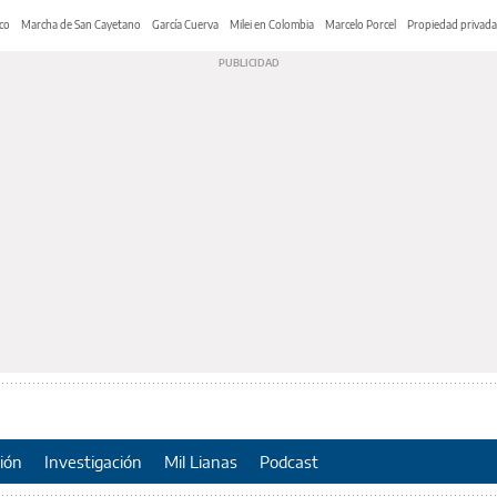
co
Marcha de San Cayetano
García Cuerva
Milei en Colombia
Marcelo Porcel
Propiedad privada
ión
Investigación
Mil Lianas
Podcast