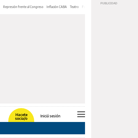
Represión frente al Congreso
Inflación CABA
Teatro
Feria de Editores
Mery Streep
Hacete
Iniciá sesión
socia/o