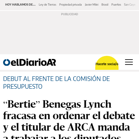
HOY HABLAMOS DE...
Ley de Tierras
Propiedad privada
Javier Milei
Brasil
Puertos
San Cayeta
Hacete socia/o
DEBUT AL FRENTE DE LA COMISIÓN DE
PRESUPUESTO
“Bertie” Benegas Lynch
fracasa en ordenar el debate
y el titular de ARCA manda
a trabajar a los diputados