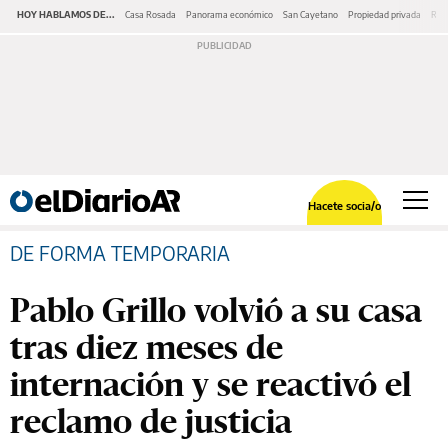
HOY HABLAMOS DE...
Casa Rosada
Panorama económico
San Cayetano
Propiedad privada
Repr
Hacete socia/o
DE FORMA TEMPORARIA
Pablo Grillo volvió a su casa
tras diez meses de
internación y se reactivó el
reclamo de justicia