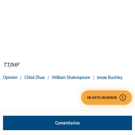
TT/MF
Opinión
/
Chloé Zhao
/
William Shakespeare
/
Jessie Buckley
HE VISTO UN ERROR
Comentarios