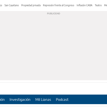
co
San Cayetano
Propiedad privada
Represión frente al Congreso
Inflación CABA
Teatro
Me
ión
Investigación
Mil Lianas
Podcast