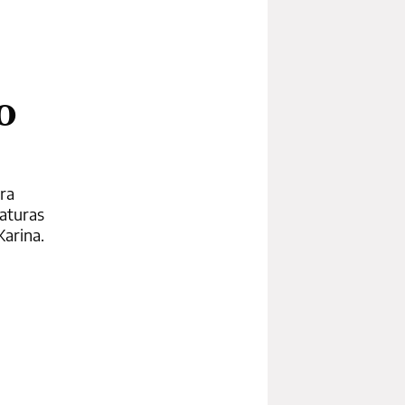
o
era
daturas
Karina.