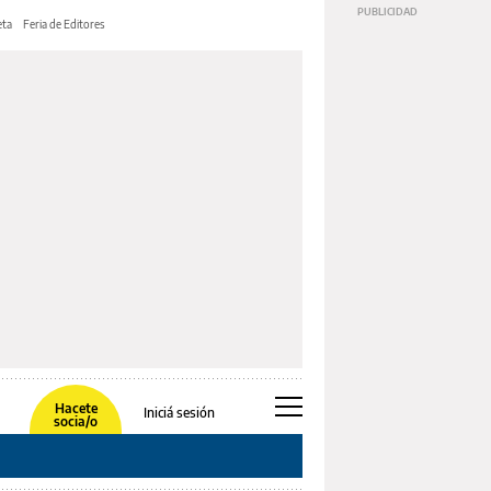
ta
Feria de Editores
Hacete
Iniciá sesión
socia/o