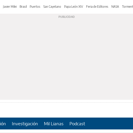
Javier Milei
Brasil
Puertos
San Cayetano
Papa León XIV
Feria de Editores
NASA
Tormen
ión
Investigación
Mil Lianas
Podcast