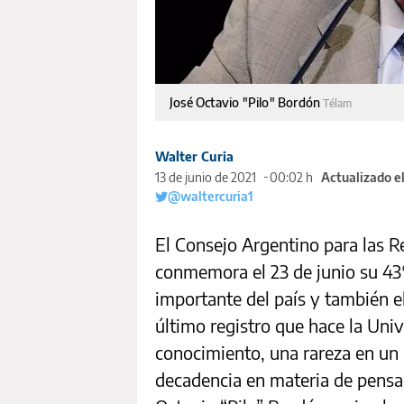
José Octavio "Pilo" Bordón
Télam
Walter Curia
13 de junio de 2021
00:02 h
Actualizado e
@waltercuria1
El Consejo Argentino para las R
conmemora el 23 de junio su 43°
importante del país y también e
último registro que hace la Uni
conocimiento, una rareza en un 
decadencia en materia de pensam