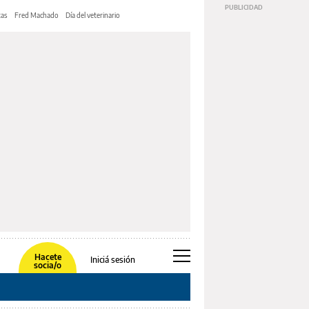
tas
Fred Machado
Día del veterinario
Hacete
Iniciá sesión
socia/o