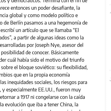
os y democráticos. Termina con el fin de
rece entonces un poder desafiante, la
cia global y como modelo político e
uro de Berlín pasamos a una hegemonía de
scribí un artículo que se llamaba “El
dos”, a partir de algunas ideas como la
esarrolladas por Joseph Nye, asesor del
e posibilidad de conocer. Básicamente
er cuál había sido el motivo del triunfo
sobre el bloque soviético: su flexibilidad,
ambios que en la propia economía
 las inequidades sociales, los riesgos para
e, y especialmente EE.UU., fueron muy
tornar a 1917 ni congelarse con la caída
a evolución que iba a tener China, la