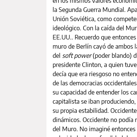
en los mismos valores económic
la Segunda Guerra Mundial. Apa
Unión Soviética, como competen
ideológico. Con la caída del M
EE.UU.. Recuerdo que entonces e
muro de Berlín cayó de ambos la
del
soft power
(poder blando) d
presidente Clinton, a quien tuv
decía que era riesgoso no entend
de las democracias occidentales 
su capacidad de entender los c
capitalista se iban produciendo,
su propia estabilidad. Occident
dinámicos. Occidente no podía re
del Muro. No imaginé entonces l