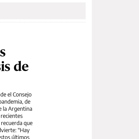
s
is de
de el Consejo
 pandemia, de
e la Argentina
 recientes
y recuerda que
dvierte: “Hay
estos últimos