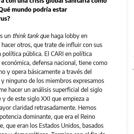
a con una crisis global sanitaria como
¿Qué mundo podría estar
rus?
es un
think tank q
ue haga lobby en
acer otros, que trate de influir con sus
 política pública. El CARI en política
l, económica, defensa nacional, tiene como
smo y opera básicamente a través del
ial y ninguno de los miembros expresamos
e hacer un análisis superficial del siglo
y de este siglo XXI que empieza a
ayor claridad retrasadamente. Hemos
 potencia dominante, que era el Reino
e, que eran los Estados Unidos, basados