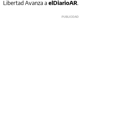
Libertad Avanza a
elDiarioAR
.