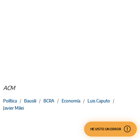
ACM
Política
/
Bausili
/
BCRA
/
Economía
/
Luis Caputo
/
Javier Milei
HE VISTO UN ERROR