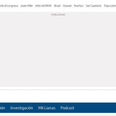
nte al Congreso
Javier Milei
Jefes del PAMI
Brasil
Huawei
Puertos
San Cayetano
Papa León
ión
Investigación
Mil Lianas
Podcast