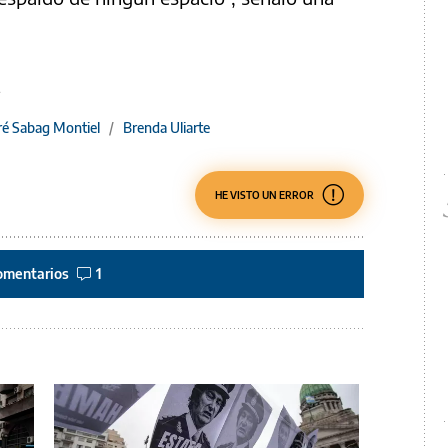
é Sabag Montiel
/
Brenda Uliarte
HE VISTO UN ERROR
omentarios
1