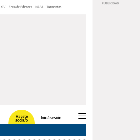
 XIV
Feria de Editores
NASA
Tormentas
Hacete
Iniciá sesión
socia/o