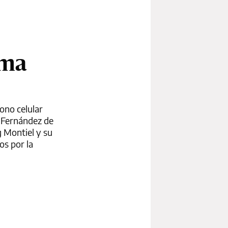
rma
fono celular
a Fernández de
g Montiel y su
os por la