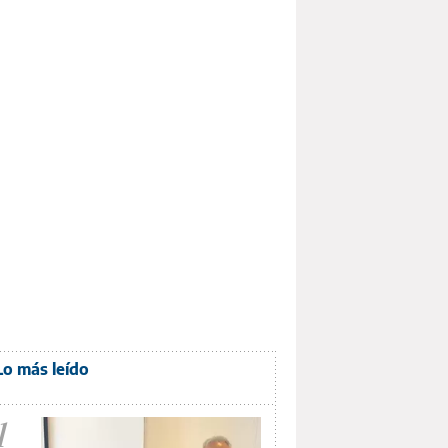
Lo más leído
1