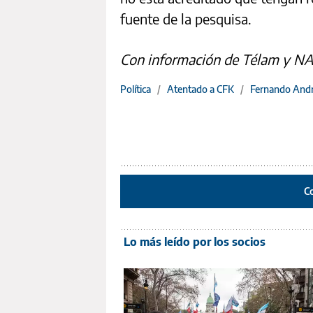
fuente de la pesquisa.
Con información de Télam y NA
Política
/
Atentado a CFK
/
Fernando Andr
C
Lo más leído por los socios