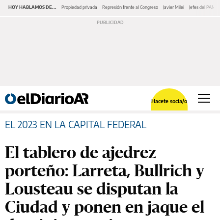
HOY HABLAMOS DE...
Propiedad privada
Represión frente al Congreso
Javier Milei
Jefes del PAMI
Hacete socia/o
EL 2023 EN LA CAPITAL FEDERAL
El tablero de ajedrez
porteño: Larreta, Bullrich y
Lousteau se disputan la
Ciudad y ponen en jaque el