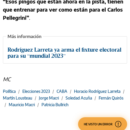
“Esos pingos que están ahora en la pista, tienen
que entrenar para ver como están para el Carlos
Pellegrini”
.
Rodríguez Larreta ya arma el fixture electoral
para su “mundial 2023”
MC
Política
/
Elecciones 2023
/
CABA
/
Horacio Rodríguez Larreta
/
Martín Lousteau
/
Jorge Macri
/
Soledad Acuña
/
Fernán Quirós
/
Mauricio Macri
/
Patricia Bullrich
HE VISTO UN ERROR