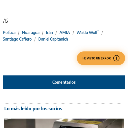
IG
Política
/
Nicaragua
/
Irán
/
AMIA
/
Waldo Wolff
/
Santiago Cafiero
/
Daniel Capitanich
HE VISTO UN ERROR
Comentarios
Lo más leído por los socios