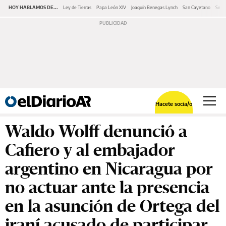
HOY HABLAMOS DE...
Ley de Tierras
Papa León XIV
Joaquín Benegas Lynch
San Cayetano
Swap
Hacete socia/o
Waldo Wolff denunció a
Cafiero y al embajador
argentino en Nicaragua por
no actuar ante la presencia
en la asunción de Ortega del
iraní acusado de participar