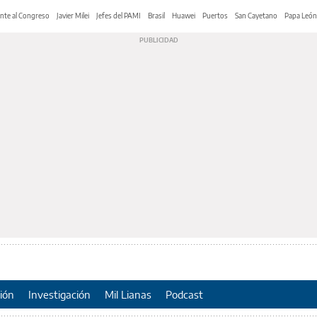
nte al Congreso
Javier Milei
Jefes del PAMI
Brasil
Huawei
Puertos
San Cayetano
Papa León
ión
Investigación
Mil Lianas
Podcast