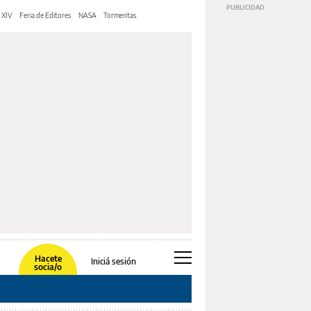
 XIV
Feria de Editores
NASA
Tormentas
Hacete
Iniciá sesión
socia/o