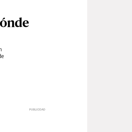
dónde
n
de