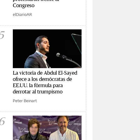
Congreso
elDiarioAR
5
La victoria de Abdul El-Sayed
ofrece a los demócratas de
EE.UU. la fórmula para
derrotar al trumpismo
Peter Beinart
6