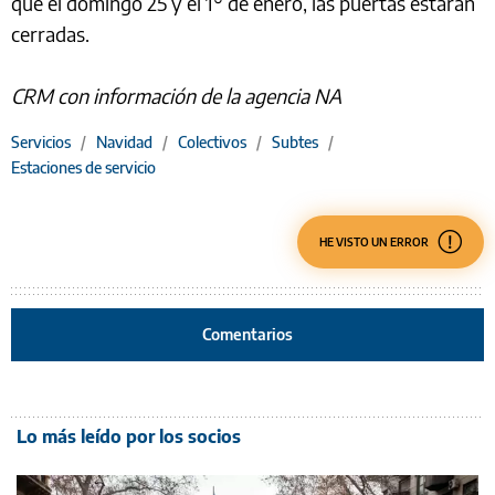
que el domingo 25 y el 1° de enero, las puertas estarán
cerradas.
CRM con información de la agencia NA
Servicios
/
Navidad
/
Colectivos
/
Subtes
/
Estaciones de servicio
HE VISTO UN ERROR
Comentarios
Lo más leído por los socios