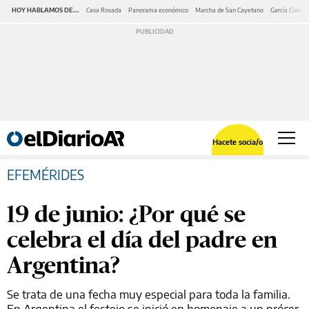
HOY HABLAMOS DE...
Casa Rosada
Panorama económico
Marcha de San Cayetano
García Cuerva
Hacete socia/o
EFEMÉRIDES
19 de junio: ¿Por qué se
celebra el día del padre en
Argentina?
Se trata de una fecha muy especial para toda la familia.
En Argentina el festejo se inició en homenaje a un prócer