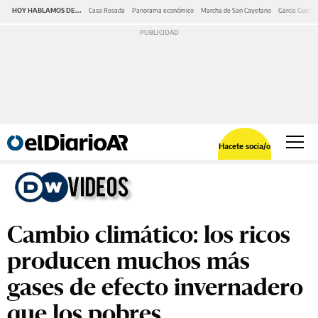
HOY HABLAMOS DE...
Casa Rosada
Panorama económico
Marcha de San Cayetano
García Cuerva
Hacete socia/o
Cambio climático: los ricos
producen muchos más
gases de efecto invernadero
que los pobres.