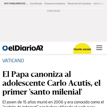
HOY HABLAMOS DE...
Casa Rosada
Panorama económico
Marcha de San Cayetano
García Cuerva
Hacete socia/o
VATICANO
El Papa canoniza al
adolescente Carlo Acutis, el
primer 'santo milenial'
El joven de 15 años murió en 2006 y era conocido como el
“patrón de Internet” por haber utilizado el web para