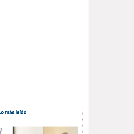
Lo más leído
1