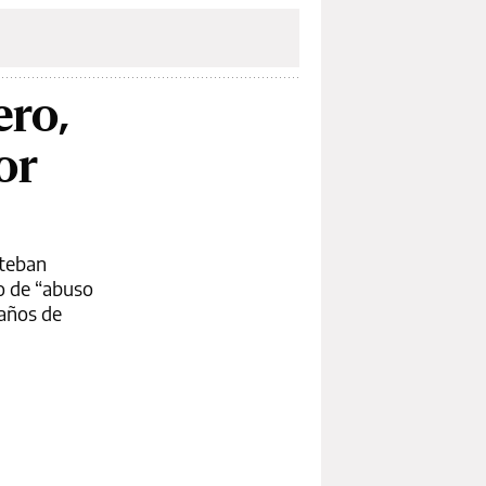
ero,
or
steban
to de “abuso
 años de