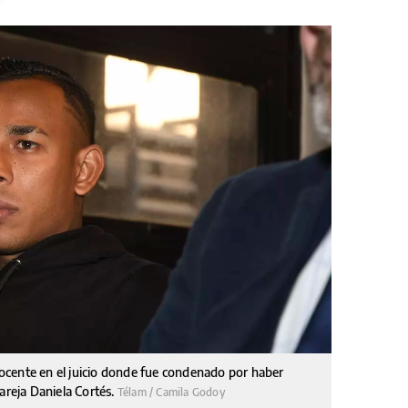
inocente en el juicio donde fue condenado por haber
areja Daniela Cortés.
Télam / Camila Godoy