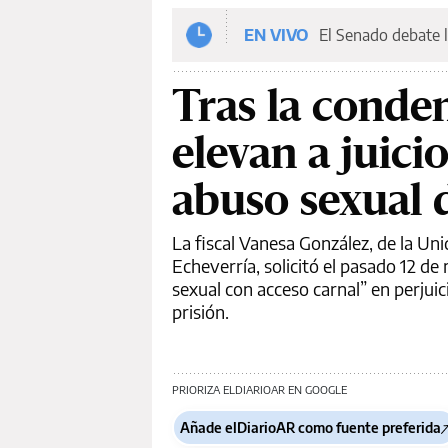
EN VIVO
El Senado debate l
Tras la conden
elevan a juici
abuso sexual 
La fiscal Vanesa González, de la Un
Echeverría, solicitó el pasado 12 de
sexual con acceso carnal” en perjui
prisión.
PRIORIZA ELDIARIOAR EN GOOGLE
Añade elDiarioAR como fuente preferida