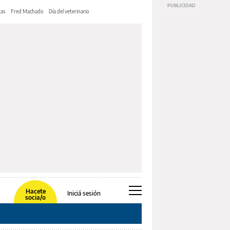
tas
Fred Machado
Día del veterinario
Hacete
Iniciá sesión
socia/o