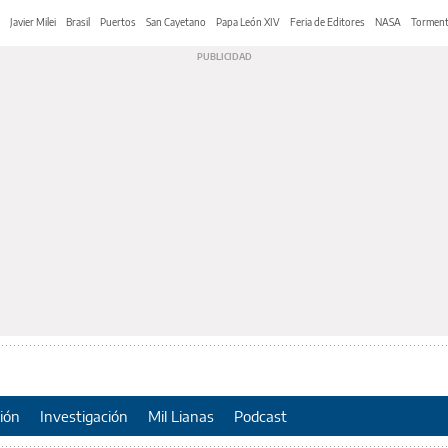
Javier Milei
Brasil
Puertos
San Cayetano
Papa León XIV
Feria de Editores
NASA
Tormen
ión
Investigación
Mil Lianas
Podcast