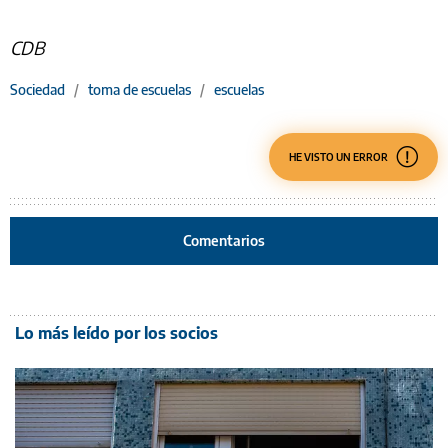
CDB
Sociedad
/
toma de escuelas
/
escuelas
HE VISTO UN ERROR
Comentarios
Lo más leído por los socios