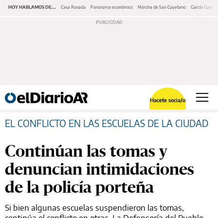
HOY HABLAMOS DE...
Casa Rosada
Panorama económico
Marcha de San Cayetano
García Cuerva
Hacete socia/o
EL CONFLICTO EN LAS ESCUELAS DE LA CIUDAD
Continúan las tomas y
denuncian intimidaciones
de la policía porteña
Si bien algunas escuelas suspendieron las tomas,
continúa el conflicto en otras. La Defensoría del Pueblo