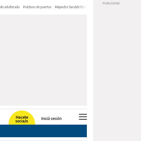
ilo adulterado
Prácticos de puertos
Alejandro Sarubbi Benítez
Hacete
Iniciá sesión
socia/o