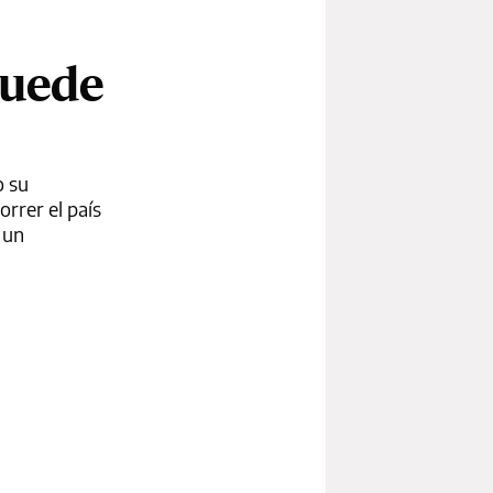
puede
o su
rrer el país
 un