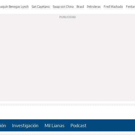
oaquín Benegas Lynch
San Cayetano
Swap con China
Brasil
Petroleras
Fred Machado
Fentan
ión
Investigación
Mil Lianas
Podcast