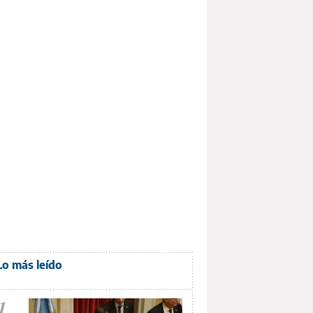
Lo más leído
1