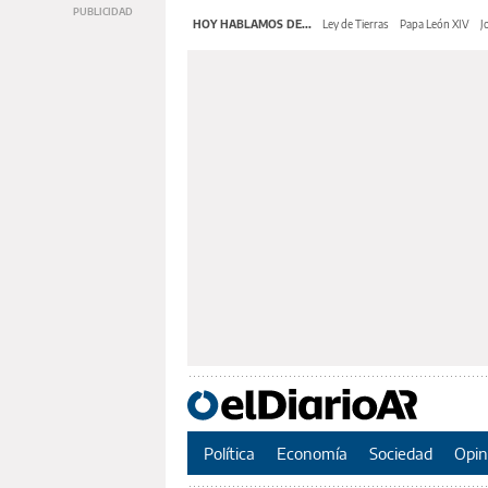
HOY HABLAMOS DE...
Ley de Tierras
Papa León XIV
J
Política
Economía
Sociedad
Opin