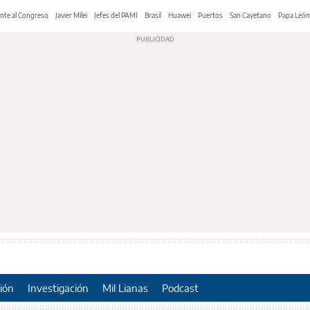
nte al Congreso
Javier Milei
Jefes del PAMI
Brasil
Huawei
Puertos
San Cayetano
Papa León
ión
Investigación
Mil Lianas
Podcast