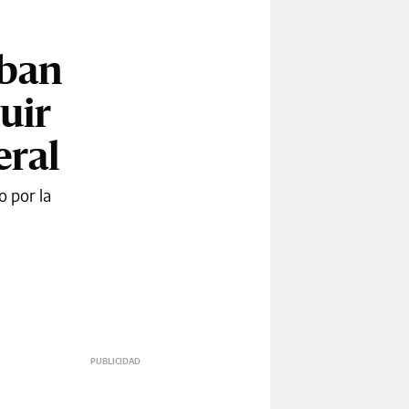
aban
uir
eral
o por la