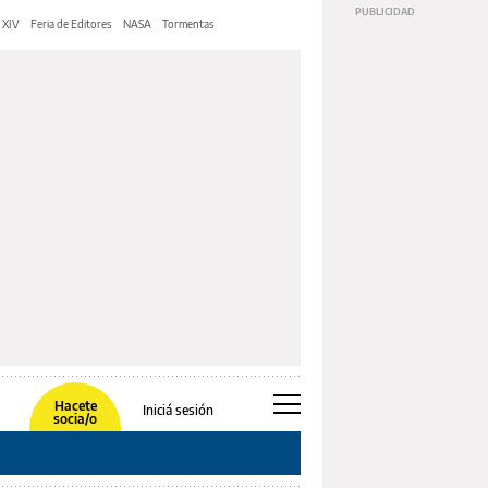
 XIV
Feria de Editores
NASA
Tormentas
Hacete
Iniciá sesión
socia/o