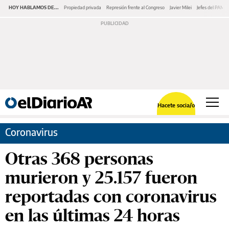
HOY HABLAMOS DE...
Propiedad privada
Represión frente al Congreso
Javier Milei
Jefes del PAMI
Hacete socia/o
Coronavirus
Otras 368 personas
murieron y 25.157 fueron
reportadas con coronavirus
en las últimas 24 horas