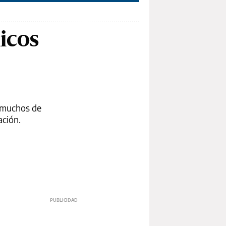
icos
, muchos de
ación.