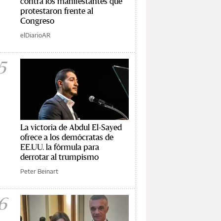
contra los manifestantes que
protestaron frente al
Congreso
elDiarioAR
5
La victoria de Abdul El-Sayed
ofrece a los demócratas de
EE.UU. la fórmula para
derrotar al trumpismo
Peter Beinart
6