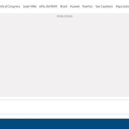
nte al Congreso
Javier Milei
Jefes del PAMI
Brasil
Huawei
Puertos
San Cayetano
Papa León