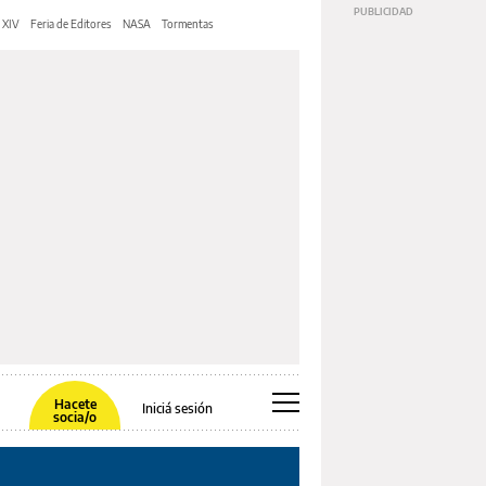
 XIV
Feria de Editores
NASA
Tormentas
Hacete
Iniciá sesión
socia/o