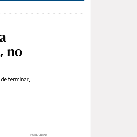
la
, no
 de terminar,