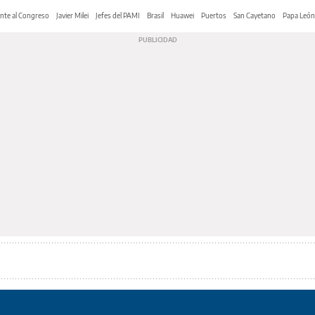
nte al Congreso
Javier Milei
Jefes del PAMI
Brasil
Huawei
Puertos
San Cayetano
Papa León