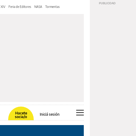
 XIV
Feria de Editores
NASA
Tormentas
Hacete
Iniciá sesión
socia/o