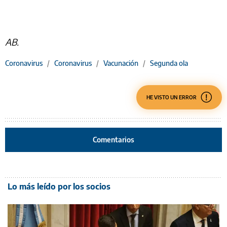
AB.
Coronavirus
/
Coronavirus
/
Vacunación
/
Segunda ola
HE VISTO UN ERROR
Comentarios
Lo más leído por los socios