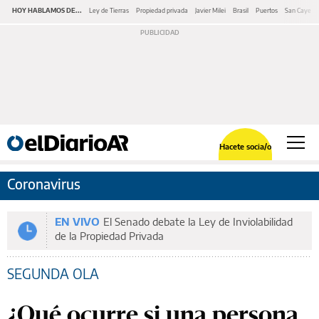
HOY HABLAMOS DE...
Ley de Tierras
Propiedad privada
Javier Milei
Brasil
Puertos
San Cayeta
Hacete socia/o
Coronavirus
EN VIVO
El Senado debate la Ley de Inviolabilidad
de la Propiedad Privada
SEGUNDA OLA
¿Qué ocurre si una persona