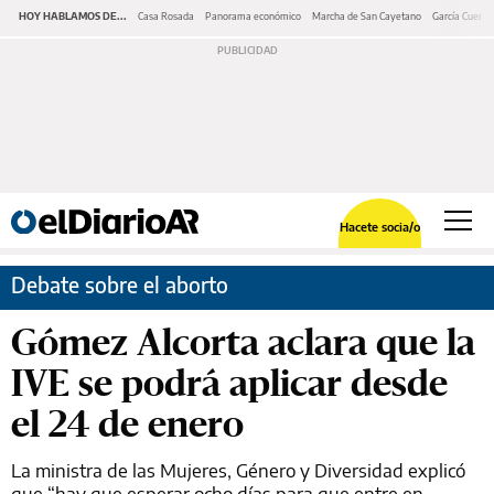
HOY HABLAMOS DE...
Casa Rosada
Panorama económico
Marcha de San Cayetano
García Cuerva
Hacete socia/o
Debate sobre el aborto
Gómez Alcorta aclara que la
IVE se podrá aplicar desde
el 24 de enero
La ministra de las Mujeres, Género y Diversidad explicó
que “hay que esperar ocho días para que entre en