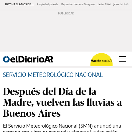
HOY HABLAMOS DE...
Propiedad privada
Represión frente al Congreso
Javier Milei
Jefes del PAMI
Hacete socia/o
SERVICIO METEOROLÓGICO NACIONAL
Después del Día de la
Madre, vuelven las lluvias a
Buenos Aires
El Servicio Meteorológico Nacional (SMN) anunció una
semana con clima primaveral y algunas lluvias están