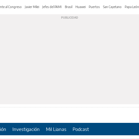
nte al Congreso
Javier Milei
Jefes del PAMI
Brasil
Huawei
Puertos
San Cayetano
Papa León
ión
Investigación
Mil Lianas
Podcast