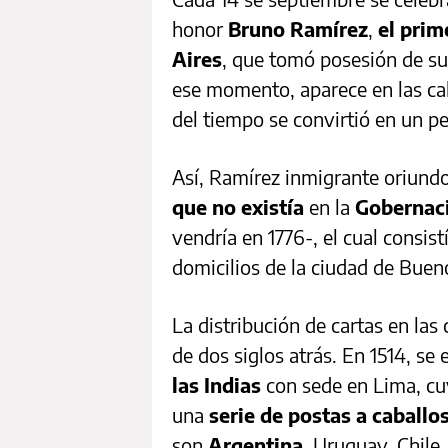
honor
Bruno Ramírez
,
el prim
Aires
, que tomó posesión de su
ese momento, aparece en las cal
del tiempo se convirtió en un pe
Así, Ramírez inmigrante oriundo
que no existía
en la
Gobernaci
vendría en 1776-, el cual consist
domicilios de la ciudad de Buen
La distribución de cartas en la
de dos siglos atrás. En 1514, se 
las Indias
con sede en Lima, cu
una
serie de postas a caballo
son
Argentina
, Uruguay, Chile