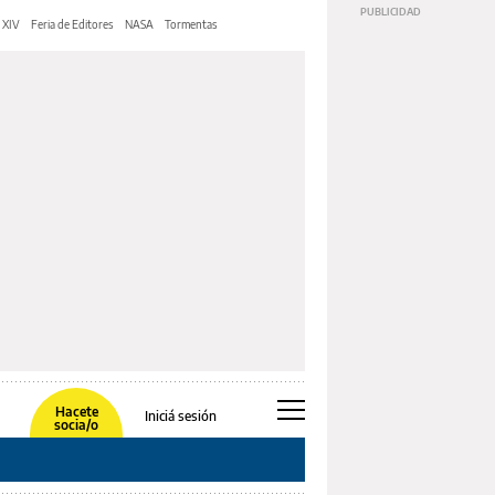
 XIV
Feria de Editores
NASA
Tormentas
Hacete
Iniciá sesión
socia/o