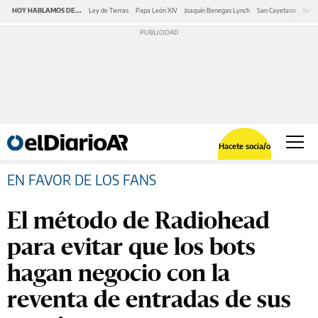
HOY HABLAMOS DE...
Ley de Tierras
Papa León XIV
Joaquín Benegas Lynch
San Cayetano
Swap
Hacete socia/o
EN FAVOR DE LOS FANS
El método de Radiohead
para evitar que los bots
hagan negocio con la
reventa de entradas de sus