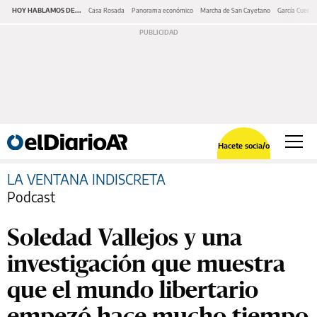
HOY HABLAMOS DE...
Casa Rosada
Panorama económico
Marcha de San Cayetano
García Cuerva
Hacete socia/o
LA VENTANA INDISCRETA
Podcast
Soledad Vallejos y una
investigación que muestra
que el mundo libertario
empezó hace mucho tiempo